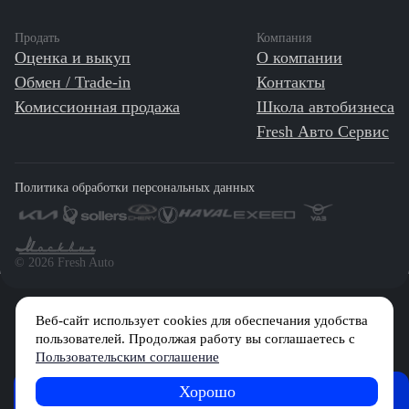
Продать
Компания
Оценка и выкуп
О компании
Обмен / Trade-in
Контакты
Комиссионная продажа
Школа автобизнеса
Fresh Авто Сервис
Политика обработки персональных данных
©️ 2026 Fresh Auto
Веб-сайт использует cookies для обеспечания удобства
Сетевое издание «Первый автомобильный маркетплейс» зарегистрировано
Решением Федеральной службы по надзору в сфере связи, информационных
пользователей. Продолжая работу вы соглашаетесь с
технологий и массовых коммуникаций (Роскомнадзор) № Эл № ФС77-84512 от
Пользовательским соглашение
29 декабря 2022 г.
Хорошо
FRESH
Учредитель: Общество с ограниченной ответственностью «МБ-Авто»
Журнал
Советы
Обзоры
Главный редактор: Камышникова Анастасия Игоревна