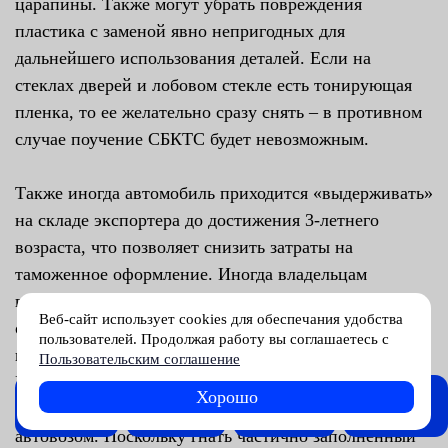
царапины. Также могут убрать повреждения
пластика с заменой явно непригодных для
дальнейшего использования деталей. Если на
стеклах дверей и лобовом стекле есть тонирующая
пленка, то ее желательно сразу снять – в противном
случае поучение СБКТС будет невозможным.
Также иногда автомобиль приходится «выдерживать»
на складе экспортера до достижения 3-летнего
возраста, что позволяет снизить затраты на
таможенное оформление. Иногда владельцам
приходится ждать несколько месяцев, хотя ожидание
Веб-сайт использует cookies для обеспечания удобства
оправдывается хорошей экономией средств на
пользователей. Продолжая работу вы соглашаетесь с
покупку автомобиля. Время доставки по территории
Пользовательским соглашение
Китая зависит от местоположения площадки
Хорошо
FRESH
Журнал
Советы
Обзоры
экспортера, перевозка всегда осуществляется
News
автовозом. Поскольку гнать частично заполненный