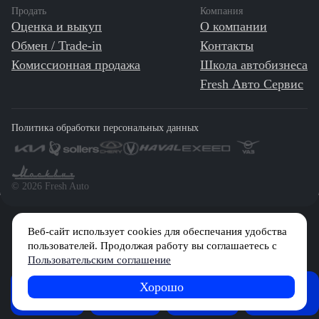
Продать
Компания
Оценка и выкуп
О компании
Обмен / Trade-in
Контакты
Комиссионная продажа
Школа автобизнеса
Fresh Авто Сервис
Политика обработки персональных данных
©️ 2026 Fresh Auto
Веб-сайт использует cookies для обеспечания удобства
Сетевое издание «Первый автомобильный маркетплейс» зарегистрировано
Решением Федеральной службы по надзору в сфере связи, информационных
пользователей. Продолжая работу вы соглашаетесь с
технологий и массовых коммуникаций (Роскомнадзор) № Эл № ФС77-84512 от
Пользовательским соглашение
29 декабря 2022 г.
Хорошо
FRESH
Учредитель: Общество с ограниченной ответственностью «МБ-Авто»
Журнал
Советы
Обзоры
Главный редактор: Камышникова Анастасия Игоревна
News