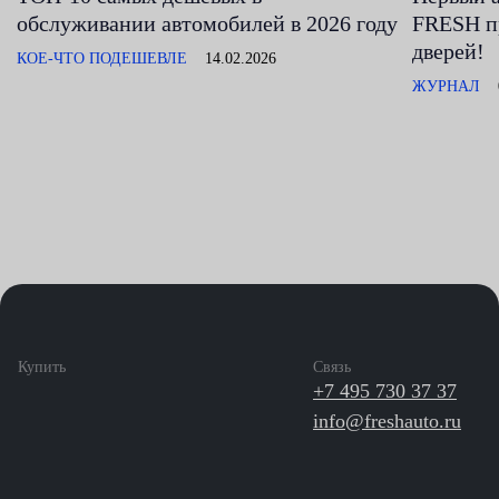
обслуживании автомобилей в 2026 году
FRESH п
дверей!
КОЕ-ЧТО ПОДЕШЕВЛЕ
14.02.2026
ЖУРНАЛ
Купить
Связь
+7 495 730 37 37
info@freshauto.ru