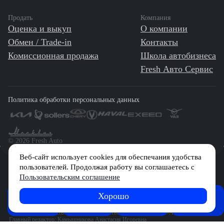
Продать
Компания
Оценка и выкуп
О компании
Обмен / Trade-in
Контакты
Комиссионная продажа
Школа автобизнеса
Fresh Авто Сервис
Политика обработки персональных данных
©️ 2026 Fresh Auto
Веб-сайт использует cookies для обеспечания удобства
пользователей. Продолжая работу вы соглашаетесь с
Сетевое издание «Первый автомобильный маркетплейс» зарегистрировано
Пользовательским соглашение
Решением Федеральной службы по надзору в сфере связи, информационных
технологий и массовых коммуникаций (Роскомнадзор) № Эл № ФС77-84512 от
29 декабря 2022 г.
Хорошо
FRESH
Журнал
Советы
Обзоры
News
Учредитель: Общество с ограниченной ответственностью «МБ-Авто»
Главный редактор: Камышникова Анастасия Игоревна