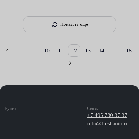
Показать еще
1
...
10
11
12
13
14
...
18
Купить
Связь
+7 495 730 37 37
info@freshauto.ru