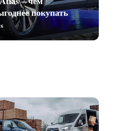
Atlas – чем
ыгоднее покупать
26