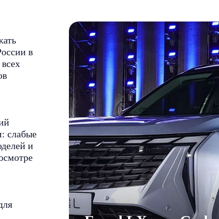
жать
России в
 всех
ов
ий
м: слабые
оделей и
 осмотре
для