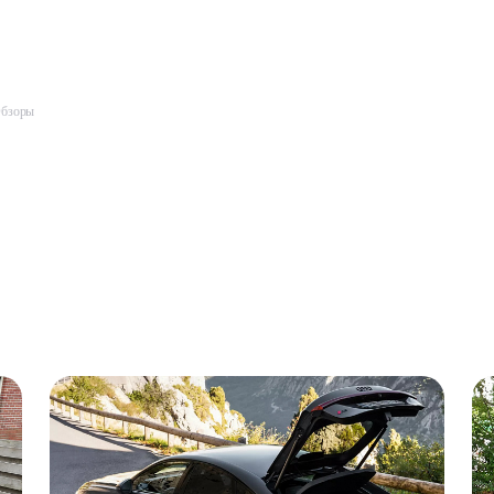
бзоры