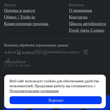
Продать
Компания
Оценка и выкуп
О компании
Обмен / Trade-in
Контакты
Комиссионная продажа
Школа автобизнеса
Fresh Авто Сервис
Политика обработки персональных данных
©️ 2026 Fresh Auto
Веб-сайт использует cookies для обеспечания удобства
Сетевое издание «Первый автомобильный маркетплейс» зарегистрировано
Решением Федеральной службы по надзору в сфере связи, информационных
пользователей. Продолжая работу вы соглашаетесь с
технологий и массовых коммуникаций (Роскомнадзор) № Эл № ФС77-84512 от
Пользовательским соглашение
29 декабря 2022 г.
Хорошо
FRESH
Учредитель: Общество с ограниченной ответственностью «МБ-Авто»
Журнал
Советы
Обзоры
Главный редактор: Камышникова Анастасия Игоревна
News