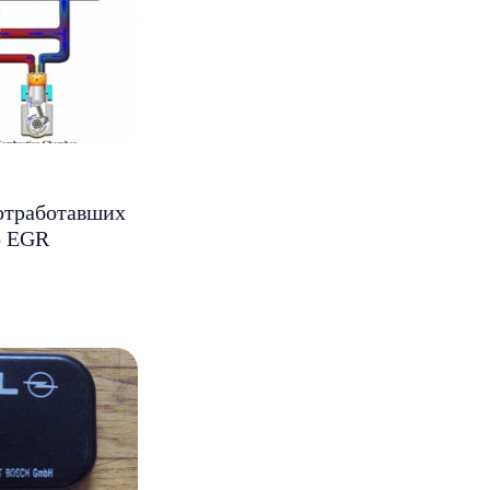
отработавших
о EGR