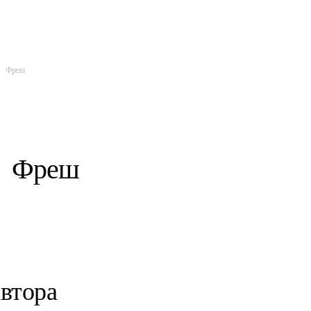
Фреш
Фреш
автора