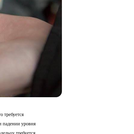
о требуется
и падении уровня
адельцу требуется