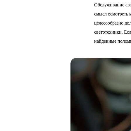
Обслуживание авт
смысл осмотреть м
целесообразно до
светотехники. Ес
найденные поломк