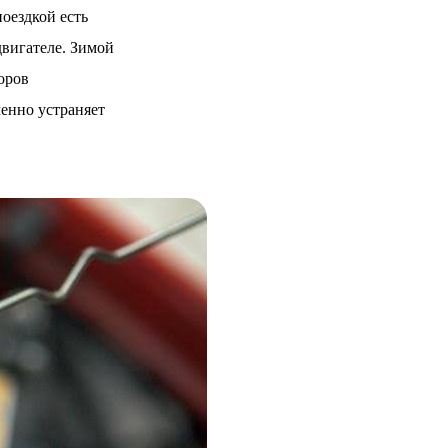
оездкой есть
двигателе. Зимой
оров
менно устраняет