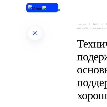
Главная
Блог
автомобиль в хорошем со
Техни
подер
основ
подде
хорош