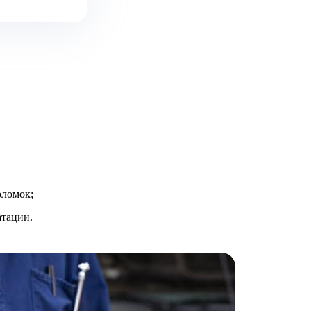
оломок;
атации.