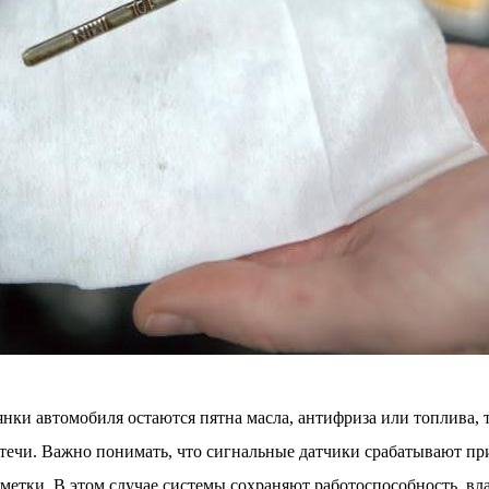
янки автомобиля остаются пятна масла, антифриза или топлива, т
 течи. Важно понимать, что сигнальные датчики срабатывают пр
метки. В этом случае системы сохраняют работоспособность, вл