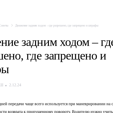
Советы
Движение задним ходом – где разрешено, где запрещено и штрафы
ние задним ходом – гд
шено, где запрещено и
фы
ЕШ
2.12.24
дней передачи чаще всего используется при маневрировании на с
ости возврата к пропущенному повороту. Водителю нужно учит