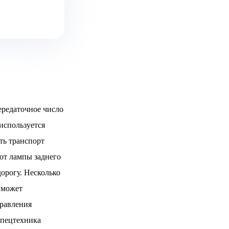
ередаточное число
используется
ть транспорт
ют лампы заднего
орогу. Несколько
 может
правления
спецтехника