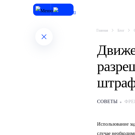
Главная
Блог
Движе
разре
штра
СОВЕТЫ
ФР
Использование за
случае необходим