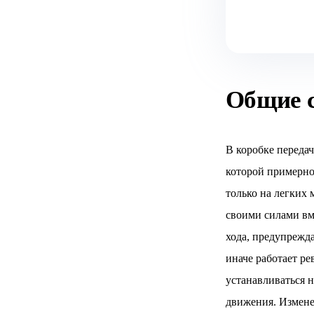
Общие 
В коробке переда
которой примерно 
только на легких 
своими силами вм
хода, предупрежд
иначе работает ре
устанавливаться 
движения. Измене