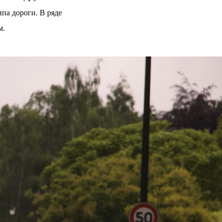
па дороги. В ряде
м.