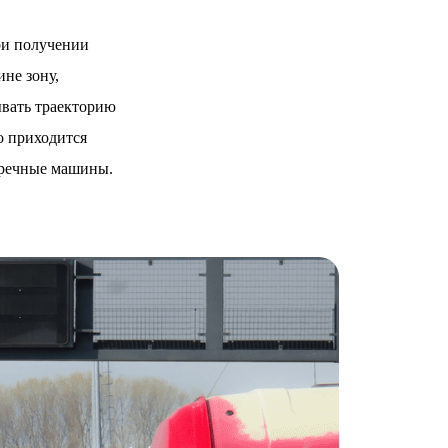
ри получении
ине зону,
вать траекторию
о приходится
тречные машины.