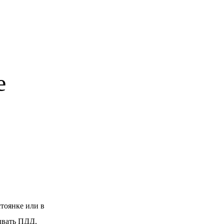
е
тоянке или в
ывать ПДД,