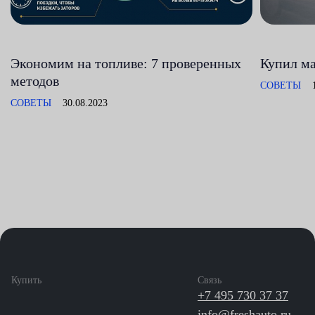
Экономим на топливе: 7 проверенных
Купил ма
методов
СОВЕТЫ
СОВЕТЫ
30.08.2023
Купить
Связь
+7 495 730 37 37
info@freshauto.ru