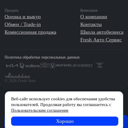
Продать
Компания
Оценка и выкуп
О компании
Обмен / Trade-in
Контакты
Комиссионная продажа
Школа автобизнеса
Fresh Авто Сервис
Политика обработки персональных данных
©️ 2026 Fresh Auto
Веб-сайт использует cookies для обеспечания удобства
Сетевое издание «Первый автомобильный маркетплейс» зарегистрировано
Решением Федеральной службы по надзору в сфере связи, информационных
пользователей. Продолжая работу вы соглашаетесь с
технологий и массовых коммуникаций (Роскомнадзор) № Эл № ФС77-84512 от
Пользовательским соглашение
29 декабря 2022 г.
Хорошо
FRESH
Учредитель: Общество с ограниченной ответственностью «МБ-Авто»
Журнал
Советы
Обзоры
Главный редактор: Камышникова Анастасия Игоревна
News