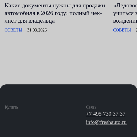
Какие документы нужны для продажи
«Ледовое
автомобиля в 2026 году: полный чек-
учиться
лист для владельца
вождению
СОВЕТЫ
31.03.2026
СОВЕТЫ
Купить
Связь
+7 495 730 37 37
info@freshauto.ru